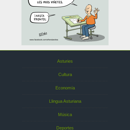
Asturies
Cultura
Economía
Llingua Asturiana
Música
Deportes