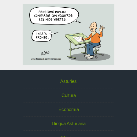
Asturies
Cultura
Economía
Llingua Asturiana