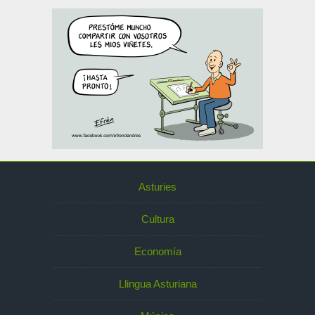
Asturies
Cultura
Economía
Llingua Asturiana