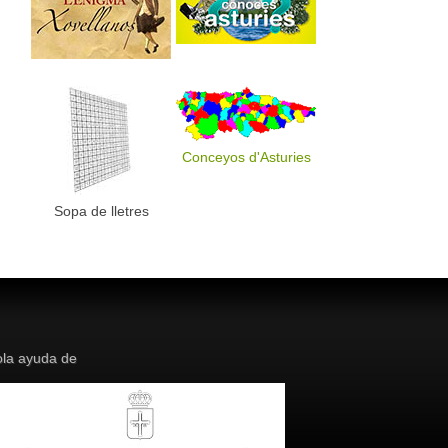
Conceyos d'Asturies
Sopa de lletres
la ayuda de