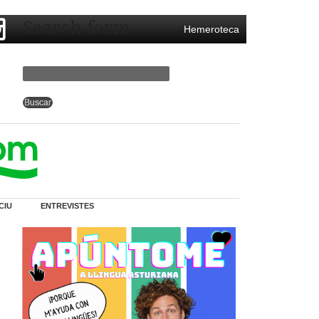
Search form
Hemeroteca
CIU
ENTREVISTES