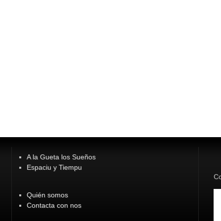
A la Gueta los Sueños
Espaciu y Tiempu
Co
Quién somos
Contacta con nos