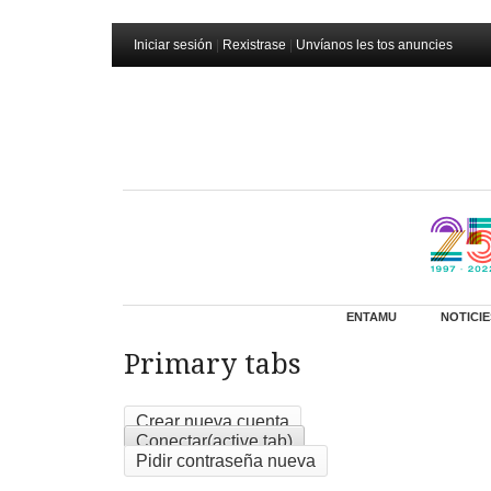
Iniciar sesión
|
Rexistrase
|
Unvíanos les tos anuncies
ENTAMU
NOTICIE
Primary tabs
Crear nueva cuenta
Conectar
(active tab)
Pidir contraseña nueva