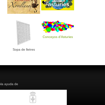
Conceyos d'Asturies
Sopa de lletres
la ayuda de