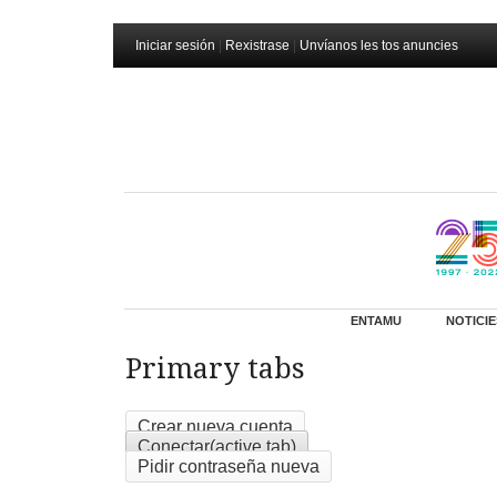
Iniciar sesión
|
Rexistrase
|
Unvíanos les tos anuncies
ENTAMU
NOTICIE
Primary tabs
Crear nueva cuenta
Conectar
(active tab)
Pidir contraseña nueva