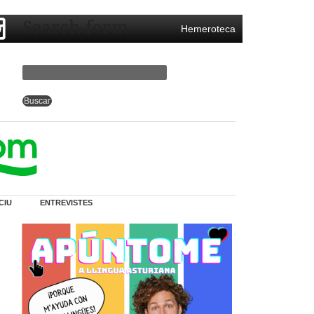
Search form
Hemeroteca
CIU
ENTREVISTES