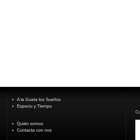
A la Gueta los Sueños
Espaciu y Tiempu
Co
Quién somos
Contacta con nos