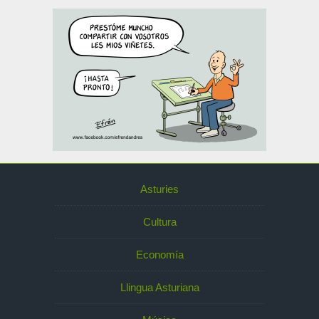
Asturies
Cultura
Economía
Llingua Asturiana