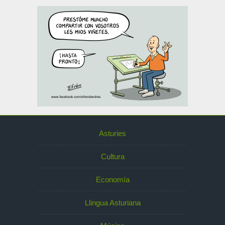
Asturies
Cultura
Economía
Llingua Asturiana