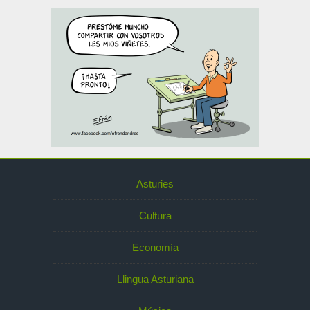
Asturies
Cultura
Economía
Llingua Asturiana