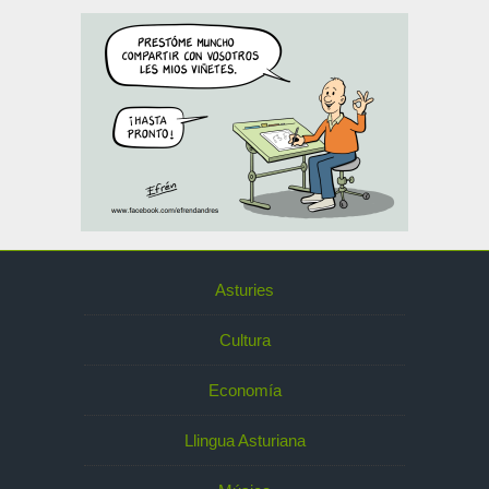
Asturies
Cultura
Economía
Llingua Asturiana