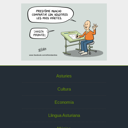
Asturies
Cultura
Economía
Llingua Asturiana