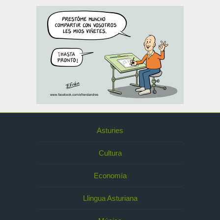
Asturies
Cultura
Economía
Llingua Asturiana