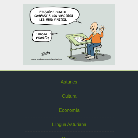
Asturies
Cultura
Economía
Llingua Asturiana