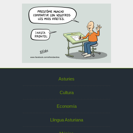
Asturies
Cultura
Economía
Llingua Asturiana