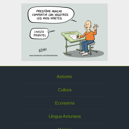
Asturies
Cultura
Economía
Llingua Asturiana