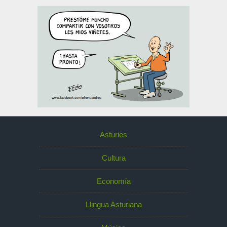
Asturies
Cultura
Economía
Llingua Asturiana