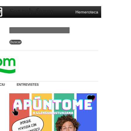
Search form
Hemeroteca
CIU
ENTREVISTES