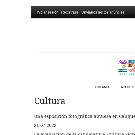
Iniciar sesión
|
Rexistrase
|
Unvíanos les tos anuncies
ENTAMU
NOTICIE
Cultura
Una esposición fotográfica amuesa en Cangues
21-07-2022
La evaluación de la candidatura 'Cultura Sidr