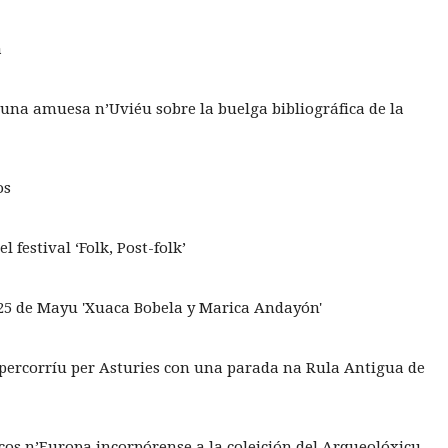
a
una amuesa n’Uviéu sobre la buelga bibliográfica de la
os
 festival ‘Folk, Post-folk’
 25 de Mayu 'Xuaca Bobela y Marica Andayón'
o percorríu per Asturies con una parada na Rula Antigua de
cos n’Europa incorpórense a la coleición del Arqueolóxicu