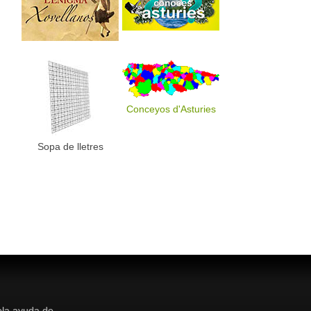
Conceyos d'Asturies
Sopa de lletres
la ayuda de