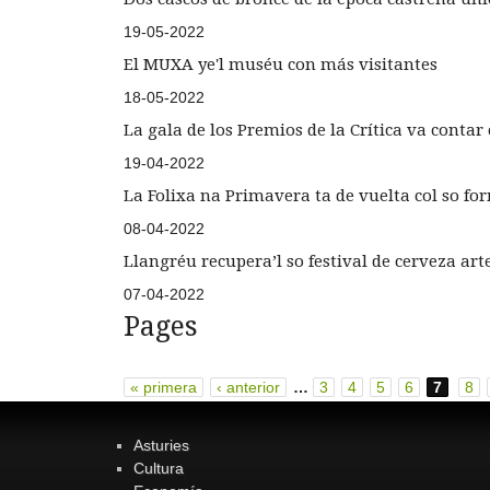
19-05-2022
El MUXA ye'l muséu con más visitantes
18-05-2022
La gala de los Premios de la Crítica va conta
19-04-2022
La Folixa na Primavera ta de vuelta col so f
08-04-2022
Llangréu recupera’l so festival de cerveza ar
07-04-2022
Pages
« primera
‹ anterior
…
3
4
5
6
7
8
Asturies
Cultura