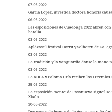
07-06-2022
García López, investida doctora honoris caus
06-06-2022
Les esposiciones de Cuadonga 2022 abren con 
batalla
03-06-2022
Aplázase'l festival Horru y Solhorru de Gaḷḷeg
03-06-2022
La tradición y la vanguardia danse la mano nel
03-06-2022
La XDLA y Paloma Uría reciben los I Premios
25-05-2022
La esposición ‘Xente’ de Casanueva sigue’l s
Xixón
20-05-2022
Dos cascos de bronce de la época castreña úni