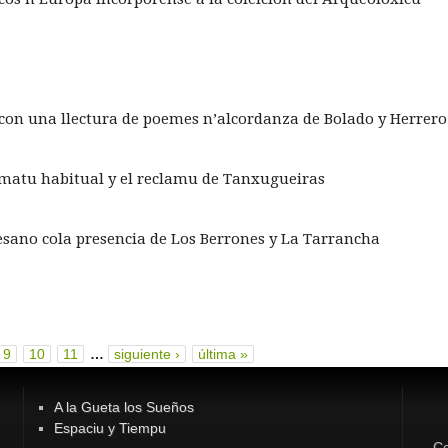
r con una llectura de poemes n’alcordanza de Bolado y Herrero
ormatu habitual y el reclamu de Tanxugueiras
tesano cola presencia de Los Berrones y La Tarrancha
9
10
11
…
siguiente ›
última »
A la Gueta los Sueños
Espaciu y Tiempu
Co