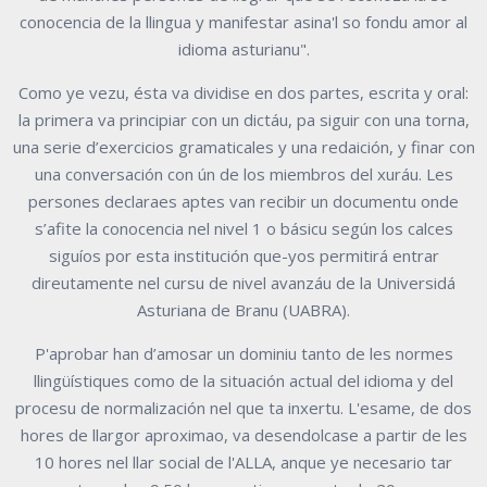
conocencia de la llingua y manifestar asina'l so fondu amor al
idioma asturianu".
Como ye vezu, ésta va dividise en dos partes, escrita y oral:
la primera va principiar con un dictáu, pa siguir con una torna,
una serie d’exercicios gramaticales y una redaición, y finar con
una conversación con ún de los miembros del xuráu. Les
persones declaraes aptes van recibir un documentu onde
s’afite la conocencia nel nivel 1 o básicu según los calces
siguíos por esta institución que-yos permitirá
entrar
direutamente nel cursu de nivel avanzáu de la Universidá
Asturiana de Branu (UABRA).
P'aprobar han d’amosar un dominiu tanto de les normes
llingüístiques como de la situación actual del idioma y del
procesu de normalización nel que ta inxertu. L'esame, de dos
hores de llargor aproximao, va desendolcase a partir de les
10 hores nel llar social de l'ALLA, anque ye necesario tar