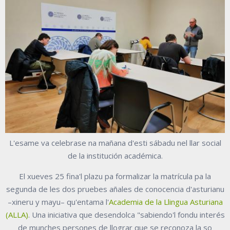
L'esame va celebrase na mañana d'esti sábadu nel llar social
de la institución académica.
El xueves 25 fina'l plazu pa formalizar la matrícula pa la
segunda de les dos pruebes añales de conocencia d'asturianu
–xineru y mayu– qu'entama l'
Academia de la Llingua Asturiana
(ALLA)
. Una iniciativa que desendolca "sabiendo'l fondu interés
de munches persones de llograr que se reconoza la so