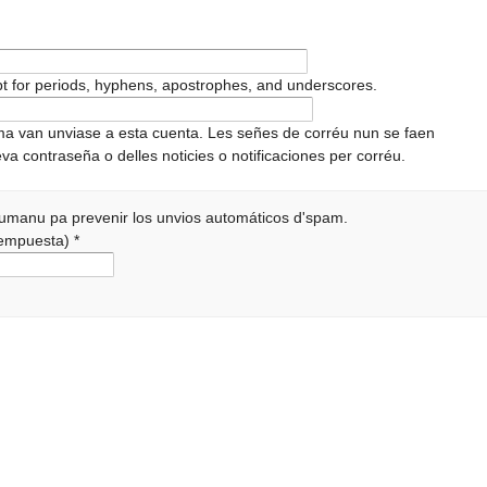
pt for periods, hyphens, apostrophes, and underscores.
ema van unviase a esta cuenta. Les señes de corréu nun se faen
va contraseña o delles noticies o notificaciones per corréu.
 humanu pa prevenir los unvios automáticos d'spam.
 rempuesta)
*