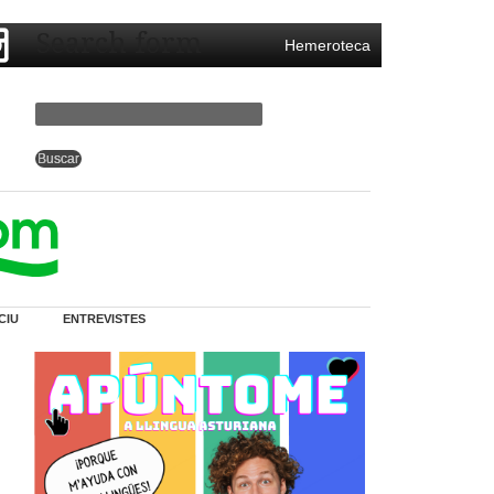
Search form
Hemeroteca
CIU
ENTREVISTES