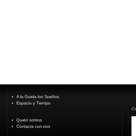
A la Gueta los Sueños
Espaciu y Tiempu
Co
Quién somos
Contacta con nos