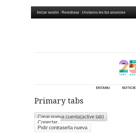
Iniciar sesión
|
Rexistrase
|
Unvíanos les tos anuncies
ENTAMU
NOTICIE
Primary tabs
Crear nueva cuenta
(active tab)
Conectar
Pidir contraseña nueva