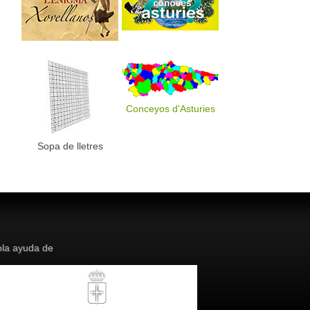
Conceyos d'Asturies
Sopa de lletres
la ayuda de