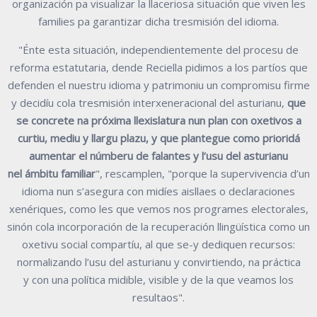
organización pa visualizar la llaceriosa situación que viven les
families pa garantizar dicha tresmisión del idioma.
"É
nte esta sit
uación, independie
ntemente del procesu de
reforma estatutaria, d
ende
Reciella pidimos a los partíos que
defenden el nuestru idioma y patrimoniu un
compromisu firme
y decidí
u
c
ola tresmisión interxeneracional del asturianu,
que
se
concrete na próxima llexislatura nun plan con oxetivos a
curtiu, mediu y llargu plazu, y
que plantegue como prioridá
aumentar el númberu de falantes y l’usu del asturianu
nel
ámbitu familiar
", rescamplen,
"porque
la
supervivencia
d’un
idioma
nun
s’asegura
con
midíes
aisllaes
o
de
claraciones
xenér
iques, como
les q
ue vemos nos programes
electorales
,
sinón cola
incorporación de la recuperación llingüística como un
oxetivu social compartíu, al que
se
-
y dediquen recurso
s
:
n
ormalizando l’usu del asturianu y convirtiendo, na práctica
y
con
una política midible, visible y de la que veamos los
resultaos".