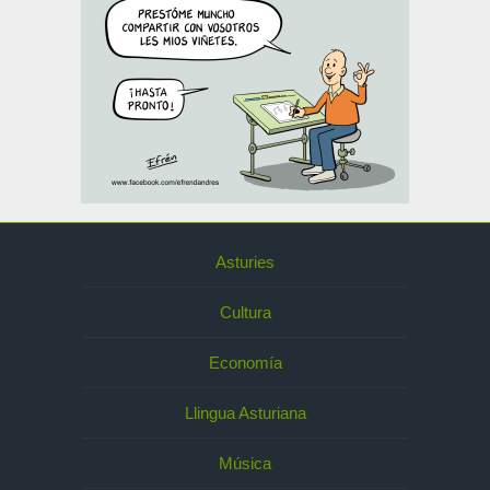
Asturies
Cultura
Economía
Llingua Asturiana
Música