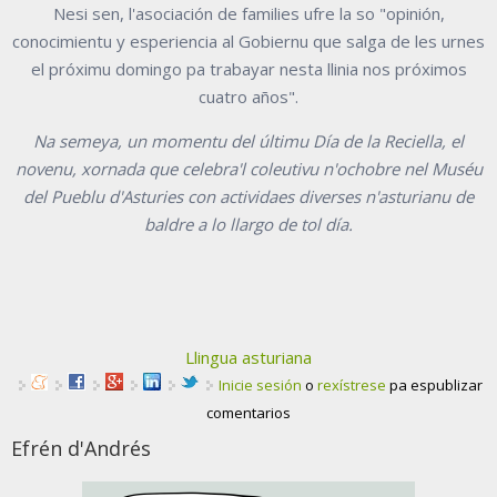
Nesi sen, l'asociación de families ufre
la so "opinión,
conocimientu y e
s
periencia
al Gobier
nu
que salga de les urnes
el próximu
domingo
pa trabayar nesta llinia nos próximos
cuatro
años"
.
Na semeya, un momentu del últimu Día de la Reciella, el
novenu, xornada que celebra'l coleutivu n'ochobre nel Muséu
del Pueblu d'Asturies con actividaes diverses n'asturianu de
baldre a lo llargo de tol día.
Llingua asturiana
Inicie sesión
o
rexístrese
pa espublizar
comentarios
Efrén d'Andrés