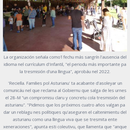
La organización señala como'l fechu más sangrín l'ausencia del
idioma nel currículum d'Infantil, "el periodu más importante pa
la tresmisión d'una llingua", aprobáu nel 2022.
'Reciella. Families pol Asturianu' ta acabante d'asoleyar un
comunicáu nel que reclama al Gobiernu que salga de les urnes
el 28-M "un compromisu claru y concretu cola tresmisión del
asturianu".
"Pidimos que los próximos cuatro años valgan pa
dar un
reblagu nes polítiques qu’aseguren el
caltenimientu del
asturianu como una llingua viva
que se tresmita ente
xeneraciones"
, apunta esti coleutivu, que llamenta que
"anque