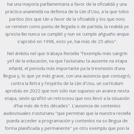
hai una
mayoría
parllamentaria
a favor de la oficialidá y
una
práctica unanimidá na defensa de
la Llei d’Usu,
a la que tolos
partíos (los que tán a favor de la oficialidá y los que non)
se
remiten como puntu de llegada o de partida, la realidá ye
qu’esta llei nunca se cumplió
y nun se cumple añguaño
anque
s
’
a
p
r
obó en
1998,
esto y
e, hai
más de 25
años
".
Nel ámbitu nel que trabaya Reciella "l’exemplu
más
san
gr
ín
ye’l de la
educación, na que l’asturianu ta ausente na etapa
infantil, el periodu más importante pa
la tresmisión d’una
llingua y, lo que ye más grave, con una ausencia que consagró,
contra
la lletra y l’espíritu de la Llei d’Usu, un curríc
ulum
aprobáu en 2022 que non sólo nun supunxo
un avance nesta
etapa, sinón qu
’
afitó
un retrocesu que nos llevó a la situación
d’hai más
de trés décades". L'ausencia de conteníos
audiovisuales n'asturianu
"que
permitan
que
la
nuestra
reciella
pueda
acceder
a
programación y conteníos na so llingua de
forma planificada y permanente
" ye otru exemplu que pon la