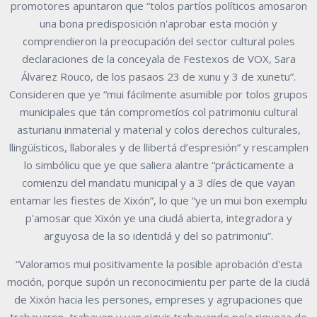
promotores apuntaron que “tolos partíos políticos amosaron
una bona predisposición n'aprobar esta moción y
comprendieron la preocupación del sector cultural poles
declaraciones de la conceyala de Festexos de VOX, Sara
Álvarez Rouco, de los pasaos 23 de xunu y 3 de xunetu”.
Consideren que ye “mui fácilmente asumible por tolos grupos
municipales que tán comprometíos col patrimoniu cultural
asturianu inmaterial y material y colos derechos culturales,
llingüísticos, llaborales y de llibertá d’espresión” y rescamplen
lo simbólicu que ye que saliera alantre “prácticamente a
comienzu del mandatu municipal y a 3 díes de que vayan
entamar les fiestes de Xixón”, lo que “ye un mui bon exemplu
p'amosar que Xixón ye una ciudá abierta, integradora y
arguyosa de la so identidá y del so patrimoniu”.
“Valoramos mui positivamente la posible aprobación d'esta
moción, porque supón un reconocimientu per parte de la ciudá
de Xixón hacia les persones, empreses y agrupaciones que
trabayaron, trabayen y van siguir trabayando pola riqueza de