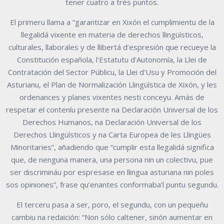
tener cuatro a trés puntos.
El primeru llama a “garantizar en Xixón el cumplimientu de la
llegalidá vixente en materia de derechos llingüísticos,
culturales, llaborales y de llibertá d’espresión que recueye la
Constitución española, l'Estatutu d'Autonomía, la Llei de
Contratación del Sector Públicu, la Llei d'Usu y Promoción del
Asturianu, el Plan de Normalización Llingüística de Xixón, y les
ordenances y planes vixentes nesti conceyu. Amás de
respetar el conteníu presente na Declaración Universal de los
Derechos Humanos, na Declaración Universal de los
Derechos Llingüísticos y na Carta Europea de les Llingües
Minoritaries”, añadiendo que “cumplir esta llegalidá significa
que, de nenguna manera, una persona nin un colectivu, pue
ser discrimináu por espresase en llingua asturiana nin poles
sos opiniones”, frase qu’enantes conformaba’l puntu segundu.
El terceru pasa a ser, poro, el segundu, con un pequeñu
cambiu na redaición: “Non sólo caltener, sinón aumentar en