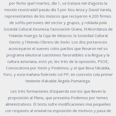
por fecho que’l martes, día 1, va tratase nel d'agostu la
moción rexistrada’l pasáu día 5 por Xicu Ariza y David Varela,
representantes de los músicos que recoyeron 4.200 firmes
de sofitu persones del sector y grupos, y roblada pola
Sociedá Cultural Xixonesa; l’asociación Grana, N’Alcordanza de
Yolanda Huergo; la Caja de Músicos; la Sociedad Cultural
Gesto; y l’Atenéu Obreru de Xixón. Los dos portavoces
aconceyaron el xueves colos partíos que llevaron nel so
programa eleutoral cuestiones favoratibles a la llingua y la
cultura asturiana, esto ye, les trés de la oposición, PSOE,
Convocatoria por Xixón y Podemos, y el que lleva l’Alcaldía,
Foro, y esta mañana fixéronlo col PP, en concreto cola primer
teniente d’alcalde Ángela Pumariega.
Les trés formaciones d’izquierda son los que lleven la
proposición al Plenu, que presenta Podemos por temes
alministrativos. El testu sufre modificaciones mui pequeñes
con respeuto al orixinal na esposición de motivos y pasa de