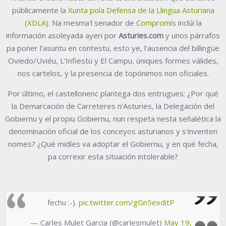
públicamente la
Xunta pola Defensa de la Llingua Asturiana
(XDLA)
. Na mesma'l senador de
Compromís
inclúi la
información asoleyada ayeri por
Asturies.com
y unos párrafos
pa poner l'asuntu en contestu, esto ye, l'ausencia del billingüe
Oviedo/Uviéu, L’Infiestu y El Campu, úniques formes válides,
nos cartelos, y la presencia de topónimos non oficiales.
Por último, el castellonenc plantega dos entrugues: ¿Por qué
la Demarcación de Carreteres n'Asturies, la Delegación del
Gobiernu y el propiu Gobiernu, nun respeta nesta señalética la
denominación oficial de los conceyos asturianos y s'inventen
nomes? ¿Qué midíes va adoptar el Gobiernu, y en qué fecha,
pa correxir esta situación intolerable?
fechu :-).
pic.twitter.com/gGn5exditP
— Carles Mulet Garcia (@carlesmulet)
May 19,