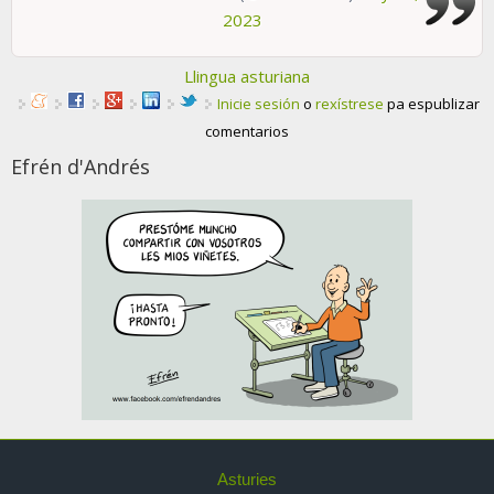
2023
Llingua asturiana
Inicie sesión
o
rexístrese
pa espublizar
comentarios
Efrén d'Andrés
Asturies