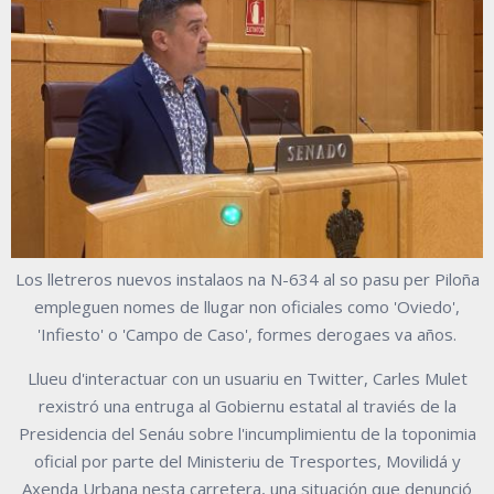
Los lletreros nuevos instalaos na N-634 al so pasu per Piloña
empleguen nomes de llugar non oficiales como 'Oviedo',
'Infiesto' o 'Campo de Caso', formes derogaes va años.
Llueu d'interactuar con un usuariu en Twitter, Carles Mulet
rexistró una entruga al Gobiernu estatal al traviés de la
Presidencia del Senáu sobre l'incumplimientu de la toponimia
oficial por parte del Ministeriu de Tresportes, Movilidá y
Axenda Urbana nesta carretera, una situación que denunció