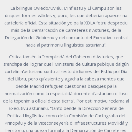
La billingüe Oviedo/Uviéu, L’Infiestu y El Campu son les
úniques formes válides y, poro, les que deberían apaecer na
cartelería oficial. Esta situación ye pa la XDLA “otru despreciu
más de la Demarcación de Carreteres n'Asturies, de la
Delegación del Gobiernu y del conxuntu del Executivu central
hacia al patrimoniu llingüísticu asturianu”.
Critica tamién la “complicidá del Gobiernu d'Asturies, que
s'enchipa de llograr que'l Ministeriu de Cultura publique dalgún
cartelín n'asturianu xunto al restu d'idiomes del Estáu pol Día
del Llibru, pero qu'asiente y agacha la cabeza mentes que
dende Madrid refuguen cuestiones básiques pa la
normalización como la especialidá docente d'asturianu o l'usu
de la toponimia oficial d'esta tierra”. Por esti motivu reclama al
Executivu asturianu, “tanto dende la Dirección Xeneral de
Política Llingüística como de la Comisión de Cartografia del
Principáu y de la Viceconseyería d'Infraestructures Movilidá y
Territoriu, una quexa formal a la Demarcación de Carreteres,