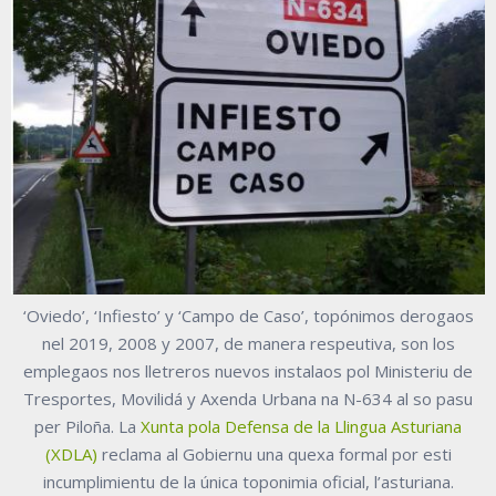
‘Oviedo’, ‘Infiesto’ y ‘Campo de Caso’, topónimos derogaos
nel 2019, 2008 y 2007, de manera respeutiva, son los
emplegaos nos lletreros nuevos instalaos pol Ministeriu de
Tresportes, Movilidá y Axenda Urbana na N-634 al so pasu
per Piloña. La
Xunta pola Defensa de la Llingua Asturiana
(XDLA)
reclama al Gobiernu una quexa formal por esti
incumplimientu de la única toponimia oficial, l’asturiana.