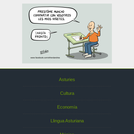
Asturies
Cultura
Economía
Llingua Asturiana