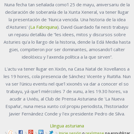
Nuna fecha tan señalada como'l 25 de mayu, aniversariu de la
declaración de soberanía de la Xunta Xeneral, va tener llugar
la presentación de 'Nunca vencida. Una historia de la idea
d'Asturies' (
La Fabriquina
). David Guardado fai nesti trabayu
un repasu detalláu de “les idees, mitos y discursos sobre
Asturies qu’a lo llargo de la historia, dende la Edá Media hasta
güei, compitieron por ser dominantes, amosando’l calter
ideolóxicu y l'axenda política a la que sirven”.
L'actu va tener llugar en Xixón, na Casa Natal de Xovellanos a
les 19 hores, cola presencia de Sánchez Vicente y Ruitiña. Nun
va ser l'únicu eventu nel que'l xixonés va dar a conocer el so
trabayu, yá que'l miércoles 7 de xunu, a les 19.30 hores, va
acudir a Uviéu, al Club de Prensa Asturiana de 'La Nueva
España', nuna mesa xunto col propiu periodista, l'historiador
Javier Fernández Conde y l'ex presidente Pedro de Silva.
Llingua asturiana
Inicie sesión
o
rexístrese
pa espublizar