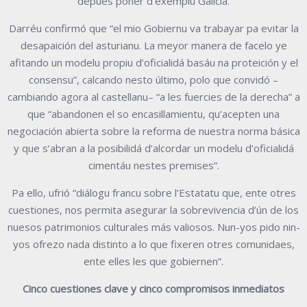
depués poner d’exemplu Galicia.
Darréu confirmó que “el mio Gobiernu va trabayar pa evitar la
desapaición del asturianu. La meyor manera de facelo ye
afitando un modelu propiu d’oficialidá basáu na proteición y el
consensu”, calcando nesto último, polo que convidó –
cambiando agora al castellanu– “a les fuercies de la derecha” a
que “abandonen el so encasillamientu, qu’acepten una
negociación abierta sobre la reforma de nuestra norma básica
y que s’abran a la posibilidá d’alcordar un modelu d’oficialidá
cimentáu nestes premises”.
Pa ello, ufrió “diálogu francu sobre l’Estatatu que, ente otres
cuestiones, nos permita asegurar la sobrevivencia d’ún de los
nuesos patrimonios culturales más valiosos. Nun-yos pido nin-
yos ofrezo nada distinto a lo que fixeren otres comunidaes,
ente elles les que gobiernen”.
Cinco cuestiones clave y cinco compromisos inmediatos