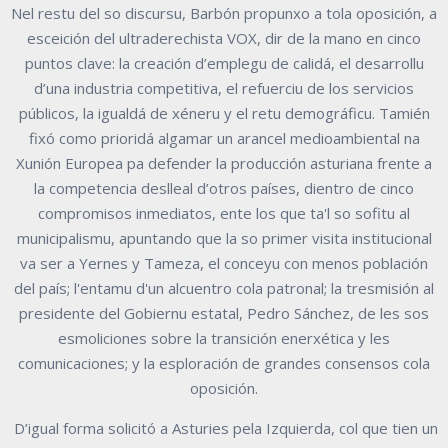
Nel restu del so discursu, Barbón propunxo a tola oposición, a
esceición del ultraderechista VOX, dir de la mano en cinco
puntos clave: la creación d’emplegu de calidá, el desarrollu
d’una industria competitiva, el refuerciu de los servicios
públicos, la igualdá de xéneru y el retu demográficu. Tamién
fixó como prioridá algamar un arancel medioambiental na
Xunión Europea pa defender la producción asturiana frente a
la competencia deslleal d’otros países, dientro de cinco
compromisos inmediatos, ente los que ta'l so sofitu al
municipalismu, apuntando que la so primer visita institucional
va ser a Yernes y Tameza, el conceyu con menos población
del país; l'entamu d'un alcuentro cola patronal; la tresmisión al
presidente del Gobiernu estatal, Pedro Sánchez, de les sos
esmoliciones sobre la transición enerxética y les
comunicaciones; y la esploración de grandes consensos cola
oposición.
D’igual forma solicitó a Asturies pela Izquierda, col que tien un