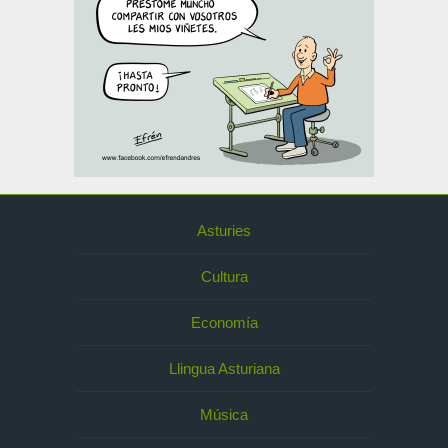
Asturies
Cultura
Economía
Llingua Asturiana
Música