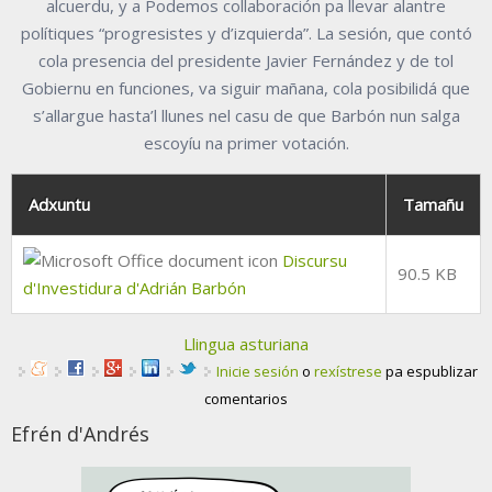
alcuerdu, y a Podemos collaboración pa llevar alantre
polítiques “progresistes y d’izquierda”. La sesión, que contó
cola presencia del presidente Javier Fernández y de tol
Gobiernu en funciones, va siguir mañana, cola posibilidá que
s’allargue hasta’l llunes nel casu de que Barbón nun salga
escoyíu na primer votación.
Adxuntu
Tamañu
Discursu
90.5 KB
d'Investidura d'Adrián Barbón
Llingua asturiana
Inicie sesión
o
rexístrese
pa espublizar
comentarios
Efrén d'Andrés