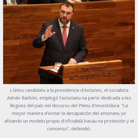
L’únicu candidatu a la presidencia d’Asturies, el socialista
Adrián Barbón, emplegó l’asturianu na parte dedicada a les
llingües del país nel discursu del Plenu d’Investidura. “La
meyor manera d’evitar la desapaición del asturianu ye
afitando un modelu propiu d’oficialidá basáu na proteición y el
consensu”, defendió.