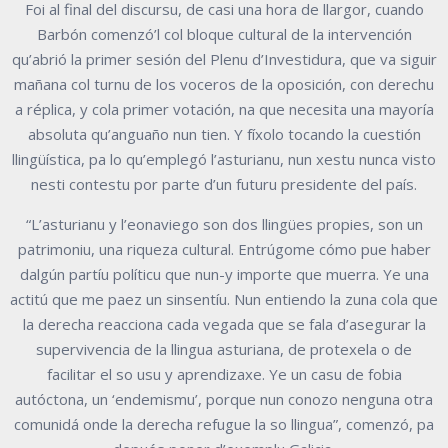
Foi al final del discursu, de casi una hora de llargor, cuando
Barbón comenzó’l col bloque cultural de la intervención
qu’abrió la primer sesión del Plenu d’Investidura, que va siguir
mañana col turnu de los voceros de la oposición, con derechu
a réplica, y cola primer votación, na que necesita una mayoría
absoluta qu’anguaño nun tien. Y fíxolo tocando la cuestión
llingüística, pa lo qu’emplegó l’asturianu, nun xestu nunca visto
nesti contestu por parte d’un futuru presidente del país.
“L’asturianu y l’eonaviego son dos llingües propies, son un
patrimoniu, una riqueza cultural. Entrúgome cómo pue haber
dalgún partíu políticu que nun-y importe que muerra. Ye una
actitú que me paez un sinsentíu. Nun entiendo la zuna cola que
la derecha reacciona cada vegada que se fala d’asegurar la
supervivencia de la llingua asturiana, de protexela o de
facilitar el so usu y aprendizaxe. Ye un casu de fobia
autóctona, un ‘endemismu’, porque nun conozo nenguna otra
comunidá onde la derecha refugue la so llingua”, comenzó, pa