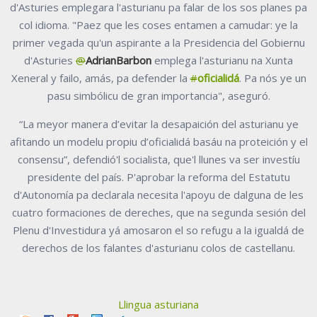
d'Asturies emplegara l'asturianu pa falar de los sos planes pa
col idioma. "Paez que les coses entamen a camudar: ye la
primer vegada qu'un aspirante a la Presidencia del Gobiernu
d'Asturies
@
AdrianBarbon
emplega l'asturianu na Xunta
Xeneral y failo, amás, pa defender la
#
oficialidá
. Pa nós ye un
pasu simbólicu de gran importancia", aseguró.
“La meyor manera d’evitar la desapaición del asturianu ye
afitando un modelu propiu d’oficialidá basáu na proteición y el
consensu”, defendió'l socialista, que'l llunes va ser investíu
presidente del país. P'aprobar la reforma del Estatutu
d'Autonomía pa declarala necesita l'apoyu de dalguna de les
cuatro formaciones de dereches, que na segunda sesión del
Plenu d'Investidura yá amosaron el so refugu a la igualdá de
derechos de los falantes d'asturianu colos de castellanu.
Llingua asturiana