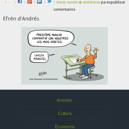
Inicie sesión
o
rexístrese
pa espublizar
comentarios
Efrén d'Andrés
Asturies
Cultura
Economía