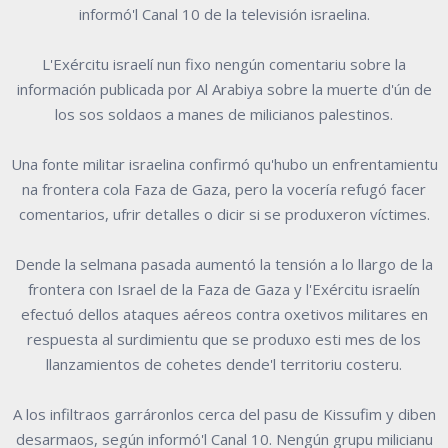
informó'l Canal 10 de la televisión israelina.
L'Exércitu israelí nun fixo nengún comentariu sobre la
información publicada por Al Arabiya sobre la muerte d'ún de
los sos soldaos a manes de milicianos palestinos.
Una fonte militar israelina confirmó qu'hubo un enfrentamientu
na frontera cola Faza de Gaza, pero la vocería refugó facer
comentarios, ufrir detalles o dicir si se produxeron víctimes.
Dende la selmana pasada aumentó la tensión a lo llargo de la
frontera con Israel de la Faza de Gaza y l'Exércitu israelín
efectuó dellos ataques aéreos contra oxetivos militares en
respuesta al surdimientu que se produxo esti mes de los
llanzamientos de cohetes dende'l territoriu costeru.
A los infiltraos garráronlos cerca del pasu de Kissufim y diben
desarmaos, según informó'l Canal 10. Nengún grupu milicianu