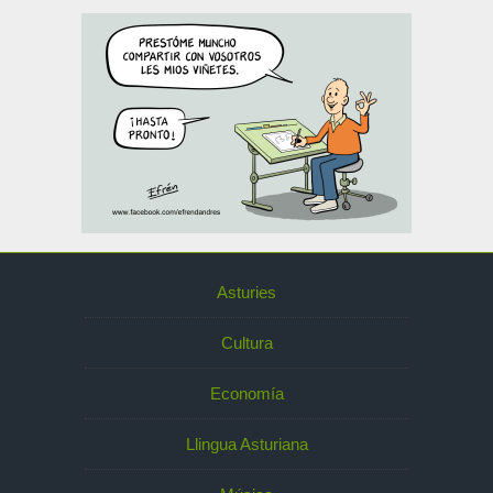
Asturies
Cultura
Economía
Llingua Asturiana