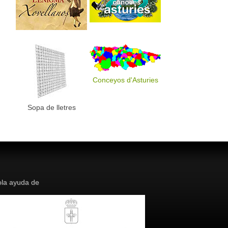
Conceyos d'Asturies
Sopa de lletres
la ayuda de