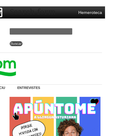
Search form
Hemeroteca
CIU
ENTREVISTES