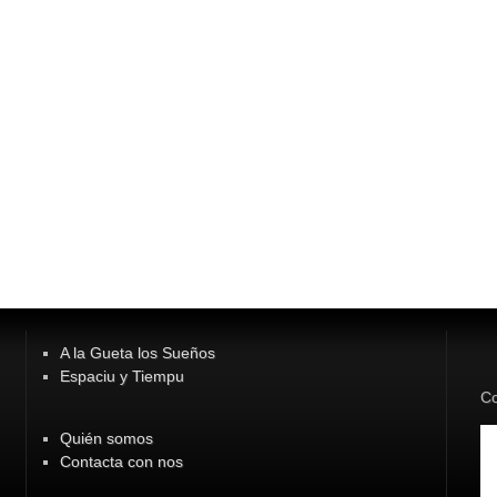
A la Gueta los Sueños
Espaciu y Tiempu
Co
Quién somos
Contacta con nos