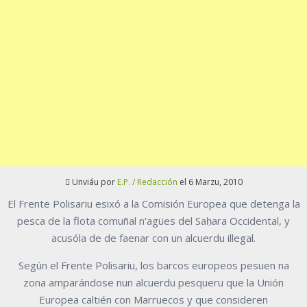
Unviáu por
E.P. / Redacción
el 6 Marzu, 2010
El Frente Polisariu esixó a la Comisión Europea que detenga la
pesca de la flota comuñal n'agües del Saḥara Occidental, y
acusóla de de faenar con un alcuerdu illegal.
Según el Frente Polisariu, los barcos europeos pesuen na
zona amparándose nun alcuerdu pesqueru que la Unión
Europea caltién con Marruecos y que consideren