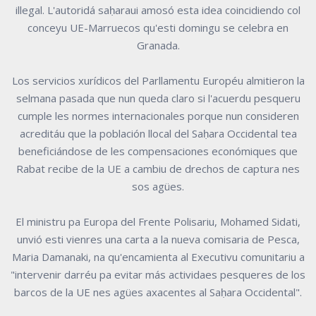
illegal. L'autoridá saḥaraui amosó esta idea coincidiendo col
conceyu UE-Marruecos qu'esti domingu se celebra en
Granada.
Los servicios xurídicos del Parllamentu Européu almitieron la
selmana pasada que nun queda claro si l'acuerdu pesqueru
cumple les normes internacionales porque nun consideren
acreditáu que la población llocal del Saḥara Occidental tea
beneficiándose de les compensaciones económiques que
Rabat recibe de la UE a cambiu de drechos de captura nes
sos agües.
El ministru pa Europa del Frente Polisariu, Mohamed Sidati,
unvió esti vienres una carta a la nueva comisaria de Pesca,
Maria Damanaki, na qu'encamienta al Executivu comunitariu a
"intervenir darréu pa evitar más actividaes pesqueres de los
barcos de la UE nes agües axacentes al Saḥara Occidental".