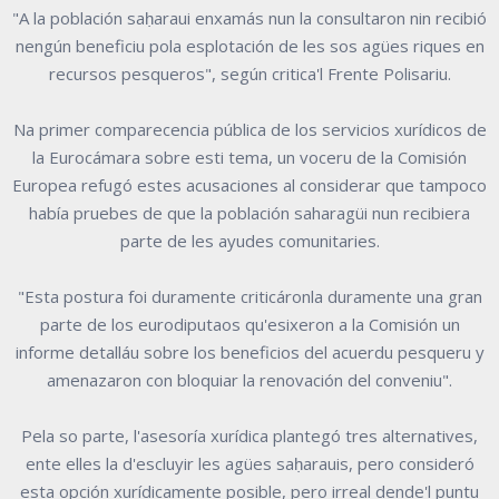
"A la población saḥaraui enxamás nun la consultaron nin recibió
nengún beneficiu pola esplotación de les sos agües riques en
recursos pesqueros", según critica'l Frente Polisariu.
Na primer comparecencia pública de los servicios xurídicos de
la Eurocámara sobre esti tema, un voceru de la Comisión
Europea refugó estes acusaciones al considerar que tampoco
había pruebes de que la población saharagüi nun recibiera
parte de les ayudes comunitaries.
"Esta postura foi duramente criticáronla duramente una gran
parte de los eurodiputaos qu'esixeron a la Comisión un
informe detalláu sobre los beneficios del acuerdu pesqueru y
amenazaron con bloquiar la renovación del conveniu".
Pela so parte, l'asesoría xurídica plantegó tres alternatives,
ente elles la d'escluyir les agües saḥarauis, pero consideró
esta opción xurídicamente posible, pero irreal dende'l puntu