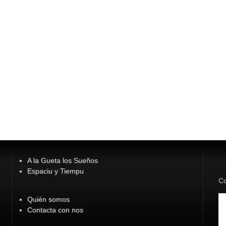
A la Gueta los Sueños
Espaciu y Tiempu
Co
Quién somos
Contacta con nos