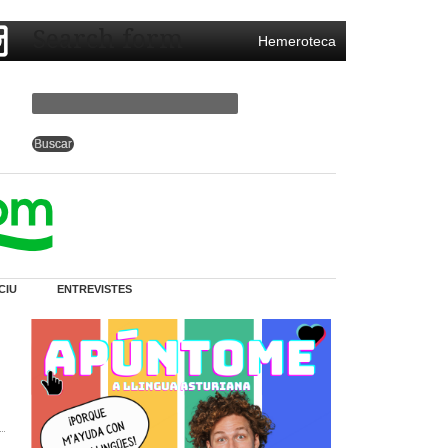
Search form
Hemeroteca
CIU
ENTREVISTES