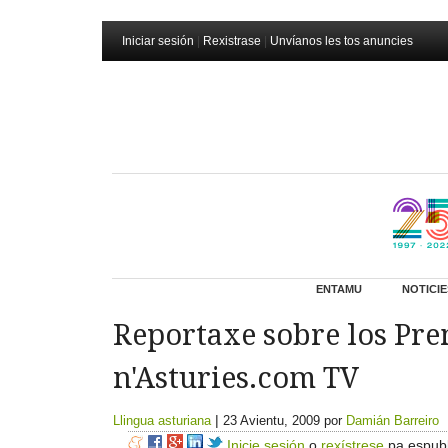
Iniciar sesión
|
Rexistrase
|
Unvíanos les tos anuncies
ENTAMU
NOTICIE
Reportaxe sobre los Pre
n'Asturies.com TV
|
Llingua asturiana
23 Avientu, 2009
por
Damián Barreiro
Inicie sesión
o
rexístrese
pa espubl