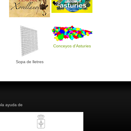
Conceyos d'Asturies
Sopa de lletres
la ayuda de