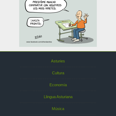
Asturies
Cultura
Economía
Llingua Asturiana
Música