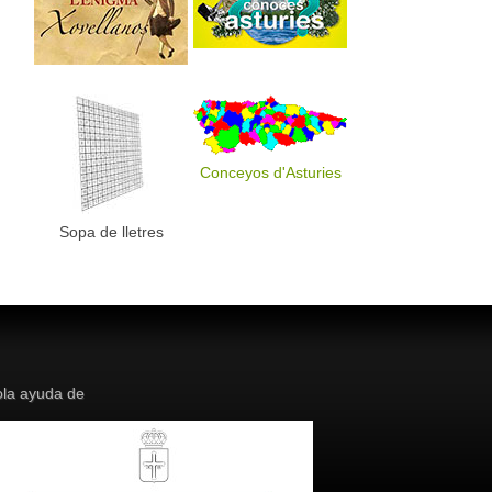
Conceyos d'Asturies
Sopa de lletres
la ayuda de