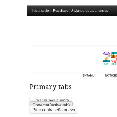
Iniciar sesión
|
Rexistrase
|
Unvíanos les tos anuncies
ENTAMU
NOTICIE
Primary tabs
Crear nueva cuenta
Conectar
(active tab)
Pidir contraseña nueva