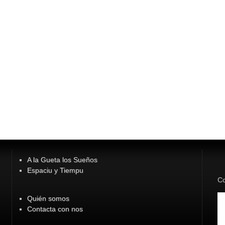
A la Gueta los Sueños
Espaciu y Tiempu
Co
Quién somos
Contacta con nos