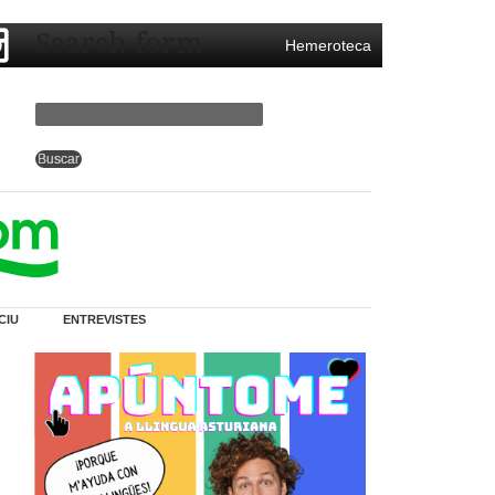
Search form
Hemeroteca
CIU
ENTREVISTES