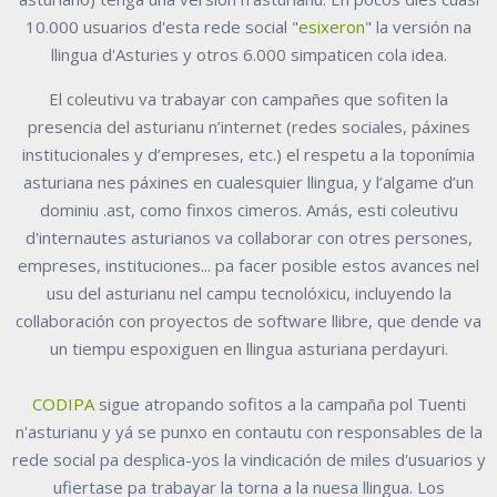
10.000 usuarios d'esta rede social "
esixeron
" la versión na
llingua d'Asturies y otros 6.000 simpaticen cola idea.
El coleutivu va trabayar con campañes que sofiten la
presencia del asturianu n’internet (redes sociales, páxines
institucionales y d’empreses, etc.) el respetu a la toponímia
asturiana nes páxines en cualesquier llingua, y l’algame d’un
dominiu .ast, como finxos cimeros. Amás, esti coleutivu
d'internautes asturianos va collaborar con otres persones,
empreses, instituciones... pa facer posible estos avances nel
usu del asturianu nel campu tecnolóxicu, incluyendo la
collaboración con proyectos de software llibre, que dende va
un tiempu espoxiguen en llingua asturiana perdayuri.
CODIPA
sigue atropando sofitos a la campaña pol Tuenti
n'asturianu y yá se punxo en contautu con responsables de la
rede social pa desplica-yos la vindicación de miles d'usuarios y
ufiertase pa trabayar la torna a la nuesa llingua. Los