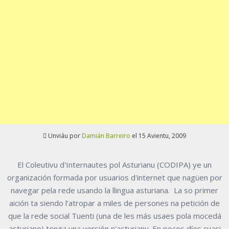
Unviáu por
Damián Barreiro
el 15 Avientu, 2009
El Coleutivu d'Internautes pol Asturianu (CODIPA) ye un
organización formada por usuarios d'internet que nagüen por
navegar pela rede usando la llingua asturiana. La so primer
aición ta siendo l’atropar a miles de persones na petición de
que la rede social Tuenti (una de les más usaes pola mocedá
asturiano) tenga una versión n'asturianu. En pocos díes cuasi