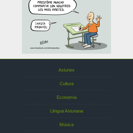
Asturies
Cultura
Economía
Llingua Asturiana
Música