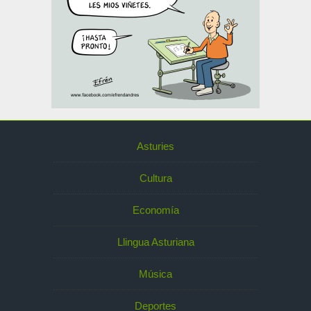
Asturies
Cultura
Economía
Llingua Asturiana
Música
Deportes