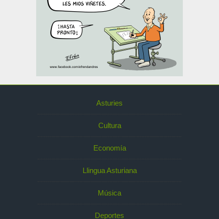
Asturies
Cultura
Economía
Llingua Asturiana
Música
Deportes