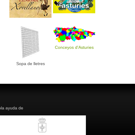
Conceyos d'Asturies
Sopa de lletres
la ayuda de