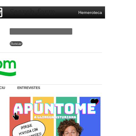
Search form
Hemeroteca
CIU
ENTREVISTES