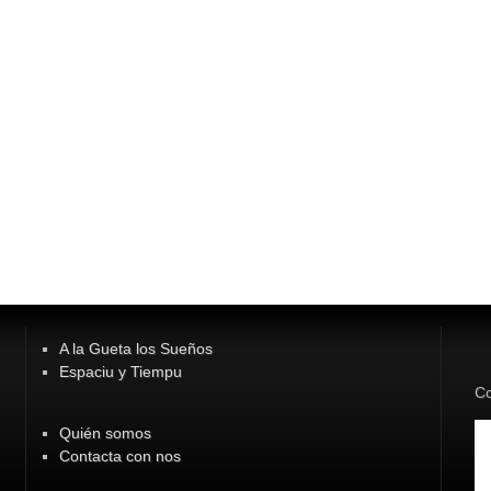
A la Gueta los Sueños
Espaciu y Tiempu
Co
Quién somos
Contacta con nos