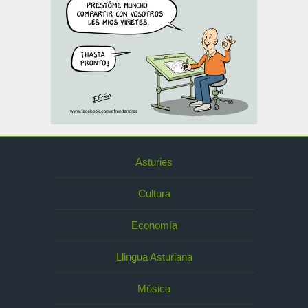
Asturies
Cultura
Economía
Llingua Asturiana
Música