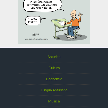
Asturies
Cultura
Economía
Llingua Asturiana
Música