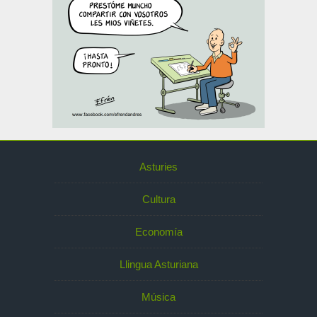
Asturies
Cultura
Economía
Llingua Asturiana
Música