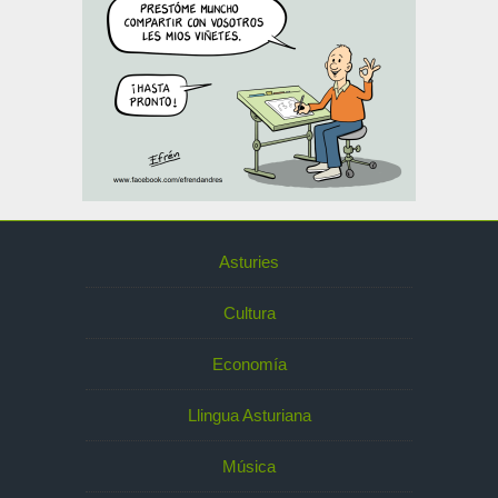
Asturies
Cultura
Economía
Llingua Asturiana
Música