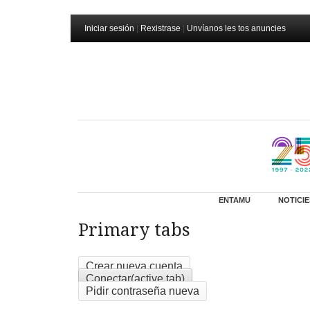
Iniciar sesión
|
Rexistrase
|
Unvíanos les tos anuncies
ENTAMU
NOTICIE
Primary tabs
Crear nueva cuenta
Conectar
(active tab)
Pidir contraseña nueva