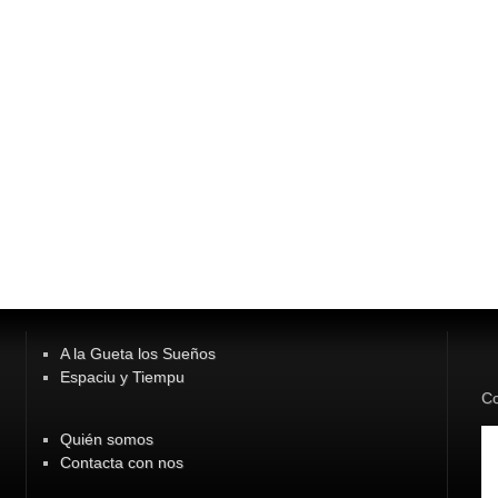
A la Gueta los Sueños
Espaciu y Tiempu
Co
Quién somos
Contacta con nos