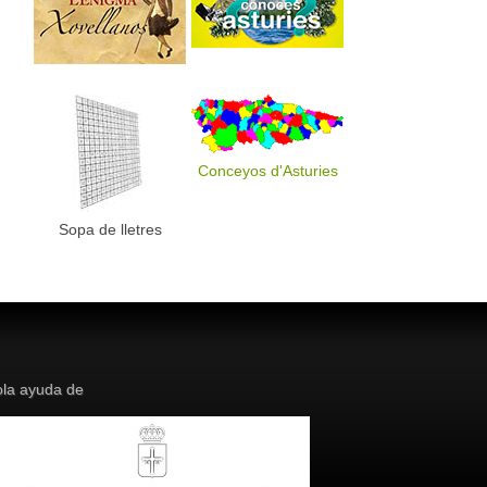
Conceyos d'Asturies
Sopa de lletres
la ayuda de