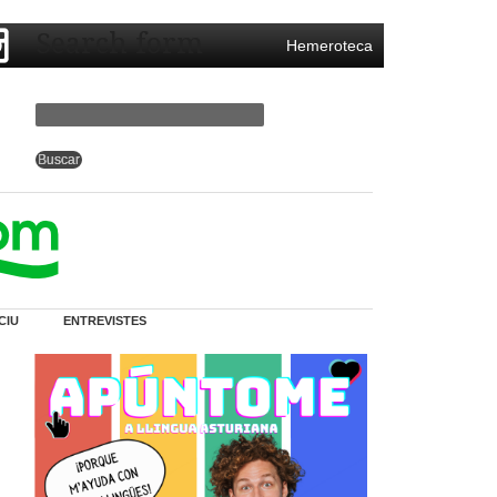
Search form
Hemeroteca
CIU
ENTREVISTES