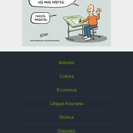
Asturies
Cultura
Economía
Llingua Asturiana
Música
Deportes