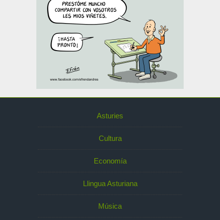
Asturies
Cultura
Economía
Llingua Asturiana
Música