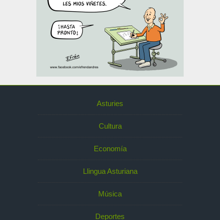
Asturies
Cultura
Economía
Llingua Asturiana
Música
Deportes