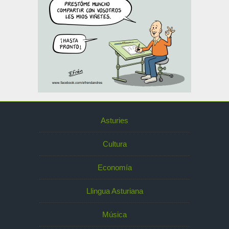
Asturies
Cultura
Economía
Llingua Asturiana
Música