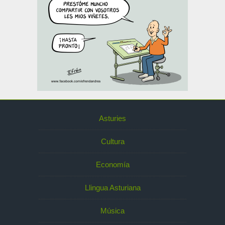
Asturies
Cultura
Economía
Llingua Asturiana
Música