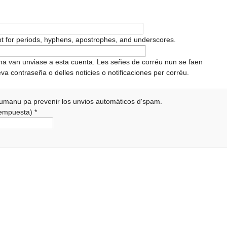
pt for periods, hyphens, apostrophes, and underscores.
ema van unviase a esta cuenta. Les señes de corréu nun se faen
va contraseña o delles noticies o notificaciones per corréu.
 humanu pa prevenir los unvios automáticos d'spam.
 rempuesta)
*