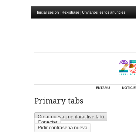
Iniciar sesión
|
Rexistrase
|
Unvíanos les tos anuncies
ENTAMU
NOTICIE
Primary tabs
Crear nueva cuenta
(active tab)
Conectar
Pidir contraseña nueva