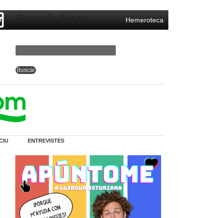
Search form
Hemeroteca
CIU
ENTREVISTES