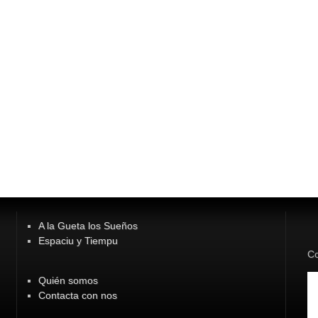
A la Gueta los Sueños
Espaciu y Tiempu
Co
Quién somos
Contacta con nos