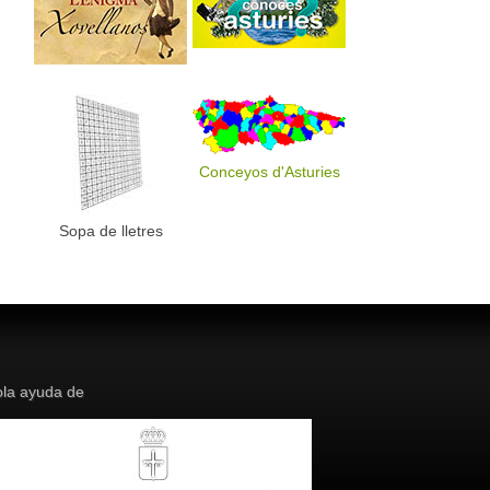
Conceyos d'Asturies
Sopa de lletres
la ayuda de