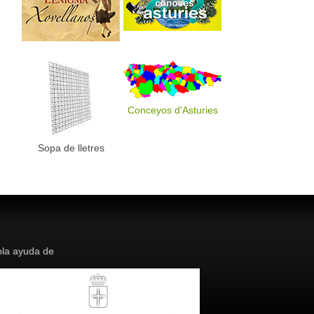
Conceyos d'Asturies
Sopa de lletres
la ayuda de