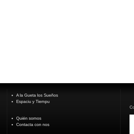
A la Gueta los Sueños
Espaciu y Tiempu
Co
Quién somos
Contacta con nos