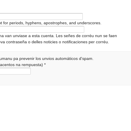
pt for periods, hyphens, apostrophes, and underscores.
ema van unviase a esta cuenta. Les señes de corréu nun se faen
va contraseña o delles noticies o notificaciones per corréu.
 humanu pa prevenir los unvios automáticos d'spam.
r acentos na rempuesta)
*