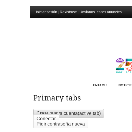
Iniciar sesión
|
Rexistrase
|
Unvíanos les tos anuncies
ENTAMU
NOTICIE
Primary tabs
Crear nueva cuenta
(active tab)
Conectar
Pidir contraseña nueva