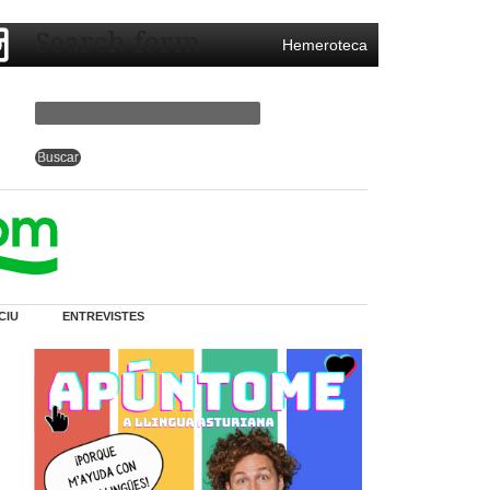
Search form
Hemeroteca
CIU
ENTREVISTES